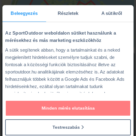
Beleegyezés
Részletek
A sütikről
Az SportOutdoor weboldalon sütiket használunk a
mérésekhez és más marketing eszközökhöz
A sütik segítenek abban, hogy a tartalmainkat és a neked
megjelenített hirdetéseket személyre tudjuk szabni, de
straighten
schedule
fontosak a közösségi funkciók biztosításához illetve az
Könnyű
7 km
3 óra
sportoutdoor.hu analitikájának elemzéséhez is. Az adatokat
13 000 Ft/fő
felhasználjuk többek között a Google Ads és Facebook Ads
hirdetéseinkhez, ezáltal olyan tartalmakat tudunk
megjeleníteni neked a jövőben is, amit érdekesnek vagy
2026.08.08. Szo
event
hasznosnak találhatsz.
Vannak még szabad helyek.
Minden mérés elutasítása
Poroszló
Ennek a biztosításához
arra kérünk, hogy engedd meg
place
•
Útvonalterv ide
Adatlap
számunkra minden mérés használatát.
Természetesen
Testreszabás
soha semmilyen formában nem fogunk visszaélni ezzel és