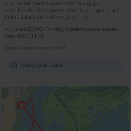
A poroszlói medencében nézzük végig a
NAPLEMENTÉT! Szuper romantikus program, akár
kezdő kajakosok is bátran jöhetnek!
A túra ára:13.000.-Ft, négy fő jelentkezése esetén
csak 11.000 Ft /fő.
Gyere, várunk szeretettel!
expand_circle_down
Fontos tudnivalók