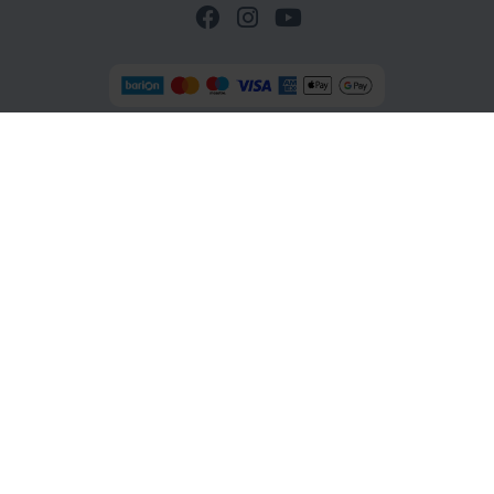
Az online-fizetést a Barion Payment Zrt. biztosítja
MNB-engedélyszáma: H-EN-I-1064/2013.
OTP SZÉP kártyás fizetési lehetőség az oldalon
sportoutdoor.hu
Cím: 1138 Bp. Latorca u. 2.
Telefon:
+36 70 577 6877
Email:
info@sportoutdoor.hu