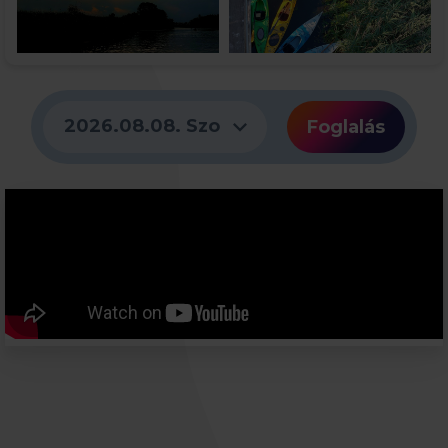
expand_more
2026.08.08. Szo
Foglalás