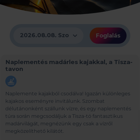
expand_more
2026.08.08. Szo
Foglalás
Naplementés madárles kajakkal, a Tisza-
tavon
kayaking
Naplemente kajakból csodálva! Igazán különleges
kajakos eseményre invitálunk. Szombat
délutánonként szállunk vízre, és egy naplementés
túra során megcsodáljuk a Tisza-tó fantasztikus
madárvilágát, megnézünk egy csak a vízről
megközelíthető kilátót.