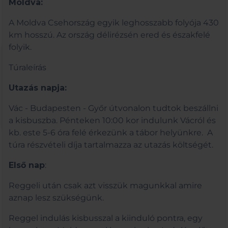
Moldva:
A Moldva Csehország egyik leghosszabb folyója 430
km hosszú. Az ország délirézsén ered és északfelé
folyik.
Túraleírás
Utazás napja:
Vác - Budapesten - Győr útvonalon tudtok beszállni
a kisbuszba. Pénteken 10:00 kor indulunk Vácról és
kb. este 5-6 óra felé érkezünk a tábor helyünkre. A
túra részvételi díja tartalmazza az utazás költségét.
Első nap
:
Reggeli után csak azt visszük magunkkal amire
aznap lesz szükségünk.
Reggel indulás kisbusszal a kiinduló pontra, egy