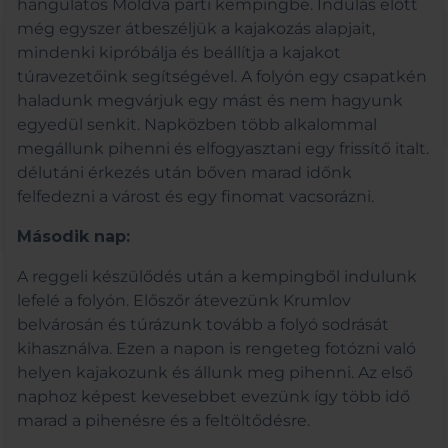
hangulatos Moldva parti kempingbe. Indulás előtt
még egyszer átbeszéljük a kajakozás alapjait,
mindenki kipróbálja és beállítja a kajakot
túravezetőink segítségével. A folyón egy csapatkén
haladunk megvárjuk egy mást és nem hagyunk
egyedül senkit. Napközben több alkalommal
megállunk pihenni és elfogyasztani egy frissítő italt.
délutáni érkezés után bőven marad időnk
felfedezni a várost és egy finomat vacsorázni.
Második nap:
A reggeli készülődés után a kempingből indulunk
lefelé a folyón. Előszőr átevezünk Krumlov
belvárosán és túrázunk tovább a folyó sodrását
kihasználva. Ezen a napon is rengeteg fotózni való
helyen kajakozunk és állunk meg pihenni. Az első
naphoz képest kevesebbet evezünk így több idő
marad a pihenésre és a feltöltődésre.