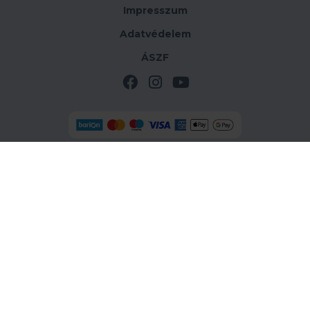
Impresszum
Adatvédelem
ÁSZF
Az online-fizetést a Barion Payment Zrt. biztosítja
MNB-engedélyszáma: H-EN-I-1064/2013.
OTP SZÉP kártyás fizetési lehetőség az oldalon