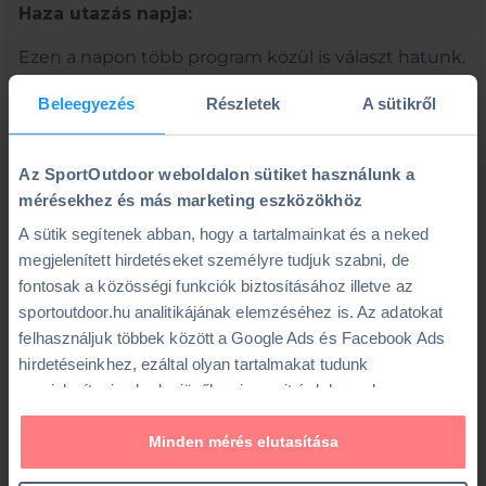
Haza utazás napja:
Ezen a napon több program közül is választ hatunk.
Ezt előzőnap délután megbeszéljük.
Beleegyezés
Részletek
A sütikről
Felfedezhetünk egy másik kis folyót vagy
túrázhatunk de akár egy kerékpáros programot is
beiktathatunk a hazafelé úton.
Az SportOutdoor weboldalon sütiket használunk a
mérésekhez és más marketing eszközökhöz
Túra nehézsége
:
A sütik segítenek abban, hogy a tartalmainkat és a neked
A túra nehézsége:
közepes.
Nincs szükség vízitúra
megjelenített hirdetéseket személyre tudjuk szabni, de
tapasztalatra, de előnyt jelent. A túravezetőink
fontosak a közösségi funkciók biztosításához illetve az
indulás előtt elmagyarázzák a kajakozással
sportoutdoor.hu analitikájának elemzéséhez is. Az adatokat
kapcsolatos alapvető tudnivalókat, mely könnyen
felhasználjuk többek között a Google Ads és Facebook Ads
elsajátítható. A túrán való részvétel alapvető
hirdetéseinkhez, ezáltal olyan tartalmakat tudunk
feltétele a biztos úszni tudás.
megjeleníteni neked a jövőben is, amit érdekesnek vagy
hasznosnak találhatsz.
Öltözet
: könnyű, sportos, időjárásnak megfelelő
Minden mérés elutasítása
öltözet szükséges, sapka, napszemüveg, UV póló.
Ennek a biztosításához
arra kérünk, hogy engedd meg
Egy gyorsan száradó, vékony sportcipő vagy