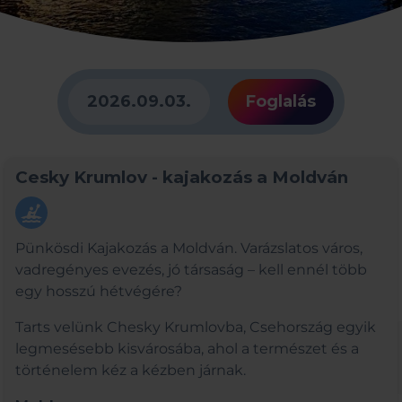
2026.09.03.
Foglalás
Cesky Krumlov - kajakozás a Moldván
kayaking
Pünkösdi Kajakozás a Moldván. Varázslatos város,
vadregényes evezés, jó társaság – kell ennél több
egy hosszú hétvégére?
Tarts velünk Chesky Krumlovba, Csehország egyik
legmesésebb kisvárosába, ahol a természet és a
történelem kéz a kézben járnak.