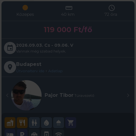
straighten
schedule
Közepes
40 km
72 óra
119 000 Ft/fő
2026.09.03. Cs - 09.06. V
event
Vannak még szabad helyek.
Budapest
place
•
Útvonalterv ide
Adatlap
chevron_left
chevron_right
Pajor Tibor
Túravezető
fastfood
restaurant
wc
water_drop
shower
shopping_cart
hotel
local_parking
home_repair_service
charging_station
wifi