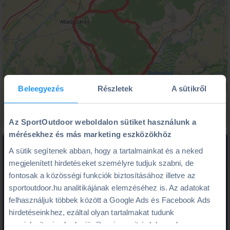
Beleegyezés
Részletek
A sütikről
Az SportOutdoor weboldalon sütiket használunk a
mérésekhez és más marketing eszközökhöz
straighten
schedule
A sütik segítenek abban, hogy a tartalmainkat és a neked
Nehéz
83 km
6 óra
megjelenített hirdetéseket személyre tudjuk szabni, de
fontosak a közösségi funkciók biztosításához illetve az
17 900 Ft/fő
sportoutdoor.hu analitikájának elemzéséhez is. Az adatokat
felhasználjuk többek között a Google Ads és Facebook Ads
2026.08.15. Szo
event
hirdetéseinkhez, ezáltal olyan tartalmakat tudunk
Vannak még szabad helyek.
megjeleníteni neked a jövőben is, amit érdekesnek vagy