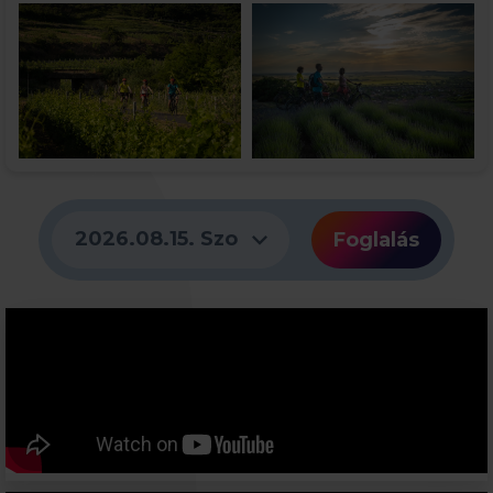
expand_more
2026.08.15. Szo
Foglalás