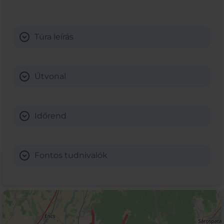
expand_circle_down
Túra leírás
expand_circle_down
Útvonal
expand_circle_down
Időrend
expand_circle_down
Fontos tudnivalók