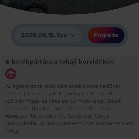
expand_more
2026.08.15. Szo
Foglalás
E-kerékpártúra a tokaji borvidéken
electric_bike
Az egésznapos biciklitúra kisebb emelkedőket
tartogat, cserébe a Tokaj-hegyaljai borvidék
szőlődombjait és híres bortermelő településeit
kerekezhetjük be: Tarcal, Mád, Rátka, Tállya,
Abaújszántó, Erdőbénye, Szegilong, Szegi,
Bodrogkisfalud, Bodrogkeresztúr és természetesen
Tokaj.