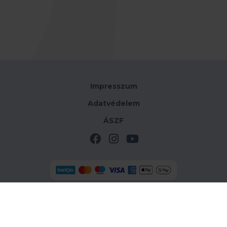
Impresszum
Adatvédelem
ÁSZF
Az online-fizetést a Barion Payment Zrt. biztosítja
MNB-engedélyszáma: H-EN-I-1064/2013.