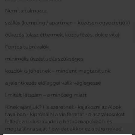
Nem tartalmazza:
szállás (kemping / apartman – közösen egyeztetjük)
étkezés (olasz éttermek, közös főzés, dolce vita)
Fontos tudnivalók
minimális úszástudás szükséges
kezdők is jöhetnek – mindent megtanítunk
a jelentkezés előleggel válik véglegessé
limitált létszám – a minőség miatt
Kinek ajánljuk? Ha szeretnél: • kajakozni az Alpok
tavaiban • kipróbálni a via ferratát • olasz városokat
felfedezni • kiszakadni a hétköznapokból • és
megtalálni a saját flow-dat akkor ez a túra neked