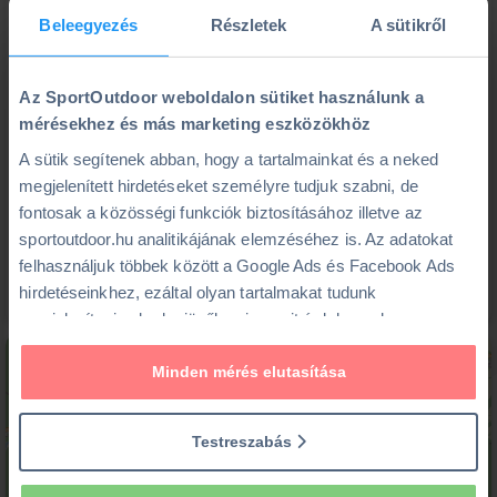
szól.
Beleegyezés
Részletek
A sütikről
Jelentkezés & infó
+36 70 942 3663
Az SportOutdoor weboldalon sütiket használunk a
mérésekhez és más marketing eszközökhöz
sztiko78@gmail.com
A sütik segítenek abban, hogy a tartalmainkat és a neked
megjelenített hirdetéseket személyre tudjuk szabni, de
expand_circle_down
A túra ára tartalmazza, a kajakozáshoz
fontosak a közösségi funkciók biztosításához illetve az
szükséges felszerelés biztosítását, helyszínre
sportoutdoor.hu analitikájának elemzéséhez is. Az adatokat
szállítását, és a túravezetést.
felhasználjuk többek között a Google Ads és Facebook Ads
hirdetéseinkhez, ezáltal olyan tartalmakat tudunk
megjeleníteni neked a jövőben is, amit érdekesnek vagy
hasznosnak találhatsz.
Minden mérés elutasítása
Ennek a biztosításához
arra kérünk, hogy engedd meg
számunkra minden mérés használatát.
Természetesen
Testreszabás
soha semmilyen formában nem fogunk visszaélni ezzel és
később bármikor megváltoztathatod a döntésed ezzel