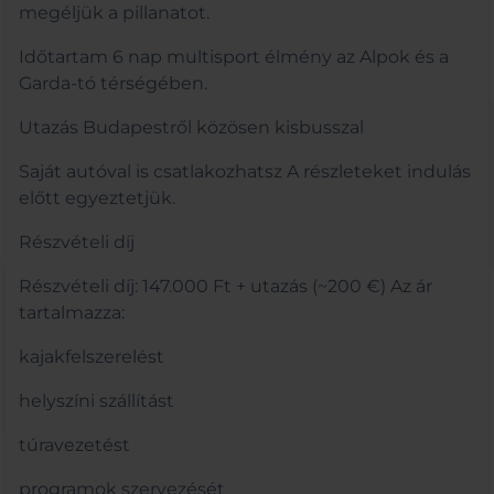
megéljük a pillanatot.
Időtartam 6 nap multisport élmény az Alpok és a
Garda-tó térségében.
Utazás Budapestről közösen kisbusszal
Saját autóval is csatlakozhatsz A részleteket indulás
előtt egyeztetjük.
Részvételi díj
Részvételi díj: 147.000 Ft + utazás (~200 €) Az ár
tartalmazza:
kajakfelszerelést
helyszíni szállítást
túravezetést
programok szervezését