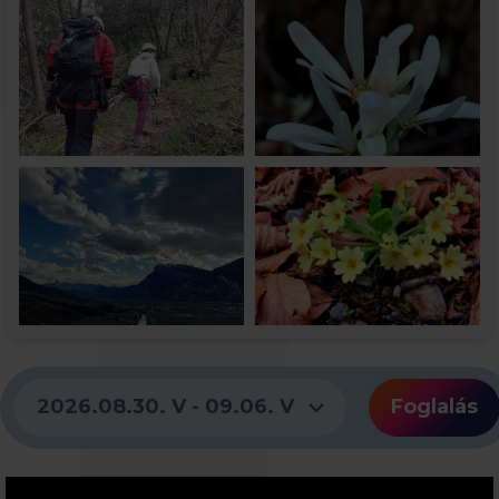
expand_more
2026.08.30. V - 09.06. V
Foglalás