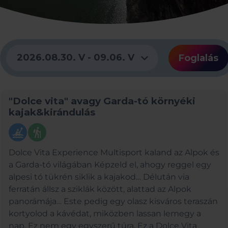
expand_more
2026.08.30. V - 09.06. V
Foglalás
"Dolce vita" avagy Garda-tó környéki
kajak&kirándulás
kayaking
hiking
Dolce Vita Experience Multisport kaland az Alpok és
a Garda-tó világában Képzeld el, ahogy reggel egy
alpesi tó tükrén siklik a kajakod… Délután via
ferratán állsz a sziklák között, alattad az Alpok
panorámája… Este pedig egy olasz kisváros teraszán
kortyolod a kávédat, miközben lassan lemegy a
nap. Ez nem egy egyszerű túra. Ez a Dolce Vita