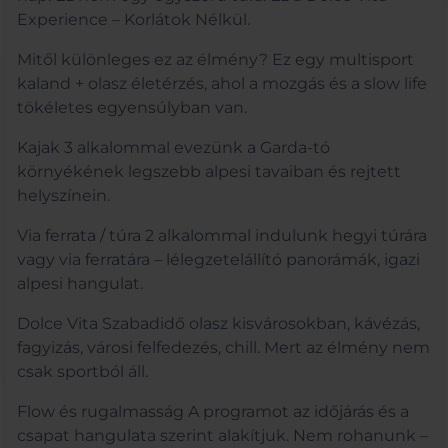
Experience – Korlátok Nélkül.
Mitől különleges ez az élmény? Ez egy multisport
kaland + olasz életérzés, ahol a mozgás és a slow life
tökéletes egyensúlyban van.
Kajak 3 alkalommal evezünk a Garda-tó
környékének legszebb alpesi tavaiban és rejtett
helyszínein.
Via ferrata / túra 2 alkalommal indulunk hegyi túrára
vagy via ferratára – lélegzetelállító panorámák, igazi
alpesi hangulat.
Dolce Vita Szabadidő olasz kisvárosokban, kávézás,
fagyizás, városi felfedezés, chill. Mert az élmény nem
csak sportból áll.
Flow és rugalmasság A programot az időjárás és a
csapat hangulata szerint alakítjuk. Nem rohanunk –