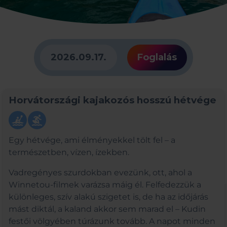
2026.09.17.
Foglalás
Horvátországi kajakozós hosszú hétvége
kayaking
surfing
Egy hétvége, ami élményekkel tölt fel – a
természetben, vízen, ízekben.
Vadregényes szurdokban evezünk, ott, ahol a
Winnetou-filmek varázsa máig él. Felfedezzük a
különleges, szív alakú szigetet is, de ha az időjárás
mást diktál, a kaland akkor sem marad el – Kudin
festői völgyében túrázunk tovább. A napot minden