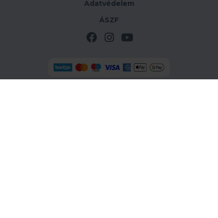
Adatvédelem
ÁSZF
Az online-fizetést a Barion Payment Zrt. biztosítja
MNB-engedélyszáma: H-EN-I-1064/2013.
OTP SZÉP kártyás fizetési lehetőség az oldalon
sportoutdoor.hu
Cím: 1138 Bp. Latorca u. 2.