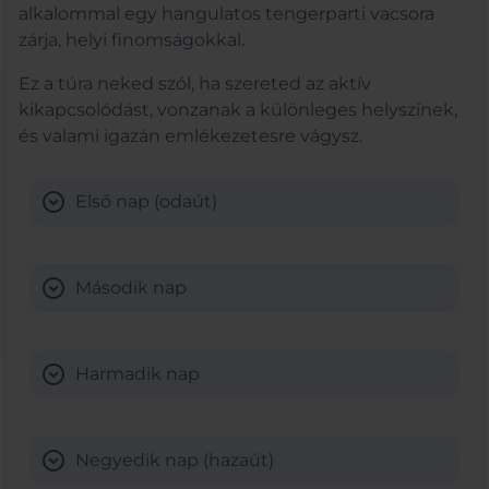
alkalommal egy hangulatos tengerparti vacsora
zárja, helyi finomságokkal.
Ez a túra neked szól, ha szereted az aktív
kikapcsolódást, vonzanak a különleges helyszínek,
és valami igazán emlékezetesre vágysz.
expand_circle_down
Első nap (odaút)
expand_circle_down
Második nap
expand_circle_down
Harmadik nap
expand_circle_down
Negyedik nap (hazaút)